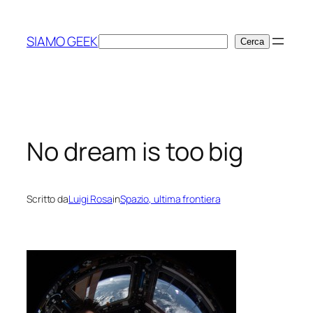
Vai
al
SIAMO GEEK
Cerca
Cerca
contenuto
No dream is too big
Scritto da
Luigi Rosa
in
Spazio, ultima frontiera