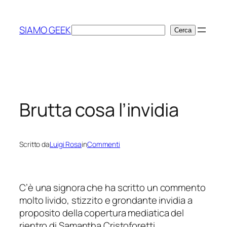
Vai
al
SIAMO GEEK
Cerca
Cerca
contenuto
Brutta cosa l’invidia
Scritto da
Luigi Rosa
in
Commenti
C’è una signora che ha scritto un commento
molto livido, stizzito e grondante invidia a
proposito della copertura mediatica del
rientro di Samantha Cristoforetti.