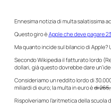
Ennesima notizia di multa
salatissima
ad
Questo giro è
Apple che deve pagare 234 
Ma quanto incide sul bilancio di Apple?
Secondo Wikipedia il fatturato lordo (
R
dollari, già questo dovrebbe dare un’id
Consideriamo un reddito lordo di 30.000
miliardi di euro; la multa in euro è
di 265,
Rispolveriamo l’aritmetica della scuola 