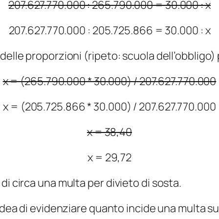
207.627.770.000 : 265.790.000 = 30.000 :
x
207.627.770.000 : 205.725.866 = 30.000 :
x
delle proporzioni (ripeto: scuola dell’obbligo)
x
= (265.790.000 * 30.000) / 207.627.770.000
x
= (205.725.866 * 30.000) / 207.627.770.000
x
= 38,40
x
= 29,72
di circa una multa per divieto di sosta.
’idea di evidenziare quanto incide una multa s