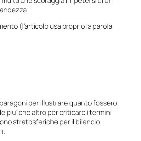
multa che scoraggia il ripetersi di un
randezza.
mento (l’articolo usa proprio la parola
 paragoni per illustrare quanto fossero
e piu’ che altro per criticare i termini
o stratosferiche per il bilancio
i.