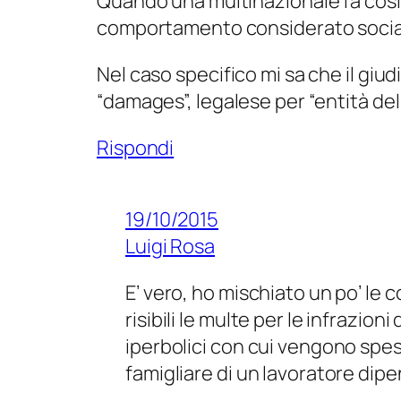
Quando una multinazionale fa così T
comportamento considerato socialm
Nel caso specifico mi sa che il giud
“damages”, legalese per “entità del
Rispondi
19/10/2015
Luigi Rosa
E’ vero, ho mischiato un po’ le
risibili le multe per le infrazion
iperbolici con cui vengono spe
famigliare di un lavoratore dip