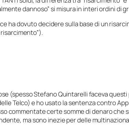
ANTI soldi, la differenza tra “risarcimento” e “
ente dannoso” si misura in interi ordini di g
ice ha dovuto decidere sulla base di un risarci
 risarcimento”).
 cose (spesso Stefano Quintarelli faceva questi
i delle Telco) e ho usato la sentenza contro Appl
sso commentate certe somme di denaro che son
endente, ma sono inezie per delle multinazional