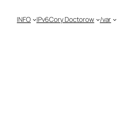
INFO
IPv6
Cory Doctorow
/var