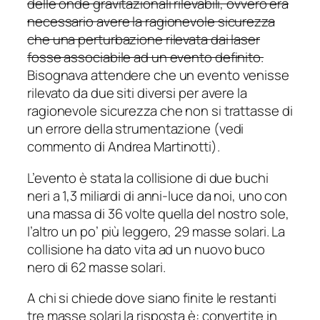
delle onde gravitazionali rilevabili, ovvero era
necessario avere la ragionevole sicurezza
che una perturbazione rilevata dai laser
fosse associabile ad un evento definito.
Bisognava attendere che un evento venisse
rilevato da due siti diversi per avere la
ragionevole sicurezza che non si trattasse di
un errore della strumentazione (vedi
commento di Andrea Martinotti).
L’evento è stata la collisione di due buchi
neri a 1,3 miliardi di anni-luce da noi, uno con
una massa di 36 volte quella del nostro sole,
l’altro un po’ più leggero, 29 masse solari. La
collisione ha dato vita ad un nuovo buco
nero di 62 masse solari.
A chi si chiede dove siano finite le restanti
tre masse solari la risposta è: convertite in