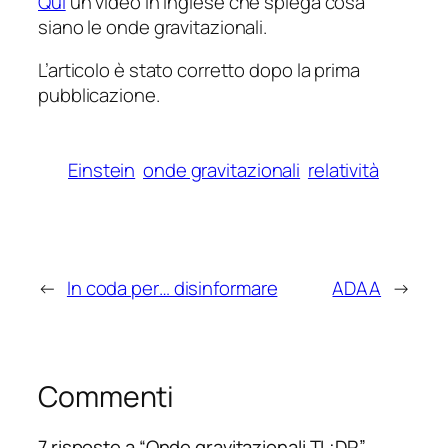
Qui
un video in inglese che spiega cosa
siano le onde gravitazionali.
L’articolo è stato corretto dopo la prima
pubblicazione.
Einstein
onde gravitazionali
relatività
←
In coda per… disinformare
ADAA
→
Commenti
7 risposte a “Onde gravitazionali TL;DR”