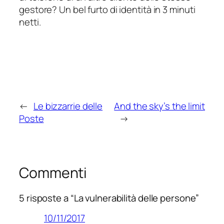
gestore? Un bel furto di identità in 3 minuti
netti.
←
Le bizzarrie delle
And the sky’s the limit
Poste
→
Commenti
5 risposte a “La vulnerabilità delle persone”
10/11/2017