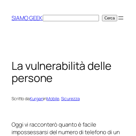
Vai
al
SIAMO GEEK
Cerca
Cerca
contenuto
La vulnerabilità delle
persone
Scritto da
Kurgan
in
Mobile
, 
Sicurezza
Oggi vi racconterò quanto è facile
impossessarsi del numero di telefono di un