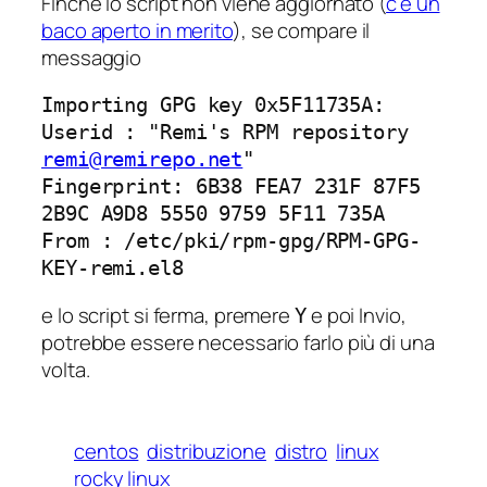
Finché lo script non viene aggiornato (
c’è un
baco aperto in merito
), se compare il
messaggio
Importing GPG key 0x5F11735A:
Userid : "Remi's RPM repository
remi@remirepo.net
"
Fingerprint: 6B38 FEA7 231F 87F5
2B9C A9D8 5550 9759 5F11 735A
From : /etc/pki/rpm-gpg/RPM-GPG-
KEY-remi.el8
e lo script si ferma, premere
e poi Invio,
Y
potrebbe essere necessario farlo più di una
volta.
centos
distribuzione
distro
linux
rocky linux