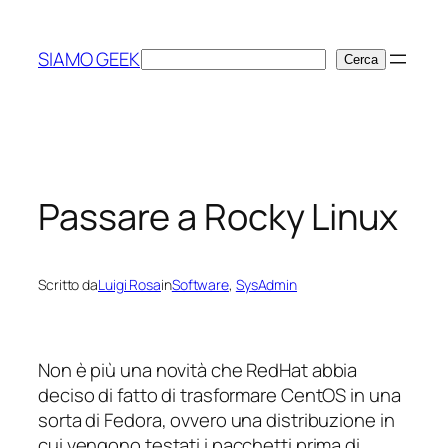
Vai
al
SIAMO GEEK
Cerca
Cerca
contenuto
Passare a Rocky Linux
Scritto da
Luigi Rosa
in
Software
, 
SysAdmin
Non è più una novità che RedHat abbia
deciso di fatto di trasformare CentOS in una
sorta di Fedora, ovvero una distribuzione in
cui vengono testati i pacchetti prima di