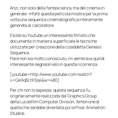
Anzi, non solo della fantascienza, ma del cinema in
generale: infatti questa pellicola mostra per la prima
volta una sequenza cinematografica interamente
genereta al calcolatore.
Esiste su Youtube un interessante filmato che
documenta in maniera superficiale le tecniche
utilizzate per creazione della cosiddetta
Genesis
Sequence
.
Pare non sia molto conosciuto, mi sembrava quindi
interessante segnalarvelo in questa ricorrenza.
[youtube=http://www.youtube.com/watch?
v=Qe9qSLYK5q4&w=480]
Per chi non lo sapesse, questa sequenza fu
originariamente realizzata dal
Graphics Group
della
Lucasfilm Computer Division
, l’embrione di
quella che sarebbe diventata poi la
Pixar Animation
Studios
.