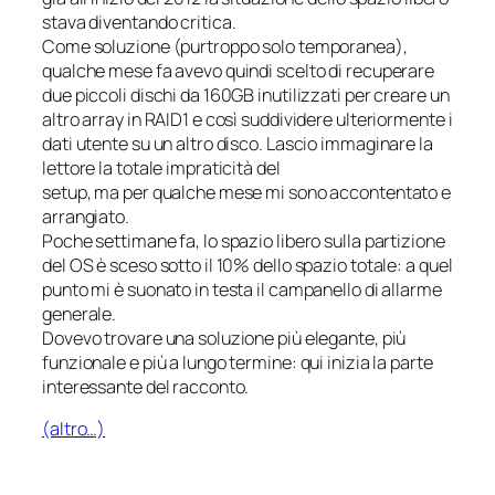
stava diventando critica.
Come soluzione (purtroppo solo temporanea),
qualche mese fa avevo quindi scelto di recuperare
due piccoli dischi da 160GB inutilizzati per creare un
altro array in RAID1 e così suddividere ulteriormente i
dati utente su un altro disco. Lascio immaginare la
lettore la totale impraticità del
setup, ma per qualche mese mi sono accontentato e
arrangiato.
Poche settimane fa, lo spazio libero sulla partizione
del OS è sceso sotto il 10% dello spazio totale: a quel
punto mi è suonato in testa il campanello di allarme
generale.
Dovevo trovare una soluzione più elegante, più
funzionale e più a lungo termine: qui inizia la parte
interessante del racconto.
(altro…)