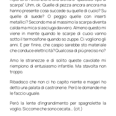
scarpa”. Uhm, ok. Quelle di pezza ancora ancora ma
hanno presente cosa succede su quelle di cuoio? Su
quelle di suede? O peggio quelle con inserti
metallici? Secondo me al massimo la scarpa diventa
calda ma mica si asciuga davvero. Almeno questo mi
viene in mente quando le scarpe di cuoio vanno
sotto il termosifone quando so zuppe. Ci vogliono gli
anni. E per finire, che caspio sarebbe sto materiale
che conduce elettricità? Qualcosa di più preciso no?
Amo le stranezze e di solito queste cavolate mi
riempiono di entusiasmo infantile. Ma stavolta non
troppo.
Ribadisco che non ci ho capito niente e magari ho
detto una palata di castronerie. Però le domande me
le faccio uguale.
Però la lente d’ingrandimento per spagnolette la
voglio. Siccome che sono cecata… (cit.)