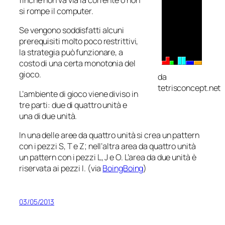
finchè non va via la corrente o non
si rompe il computer.
Se vengono soddisfatti alcuni
prerequisiti molto poco restrittivi,
la strategia può funzionare, a
costo di una certa monotonia del
gioco.
da
tetrisconcept.net
L’ambiente di gioco viene diviso in
tre parti: due di quattro unità e
una di due unità.
In una delle aree da quattro unità si crea un pattern
con i pezzi S, T e Z; nell’altra area da quattro unità
un pattern con i pezzi L, J e O. L’area da due unità è
riservata ai pezzi I. (via
BoingBoing
)
03/05/2013