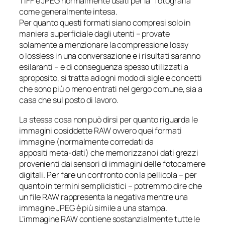
TIFF e JPEG normalmente usati per la “fotografia”
come generalmente intesa.
Per quanto questi formati siano compresi solo in
maniera superficiale dagli utenti – provate
solamente a menzionare la compressione
lossy
o
lossless
in una conversazione e i risultati saranno
esilaranti – e di conseguenza spesso utilizzati a
sproposito, si tratta ad ogni modo di sigle e concetti
che sono più o meno entrati nel gergo comune, sia a
casa che sul posto di lavoro.
La stessa cosa non può dirsi per quanto riguarda le
immagini cosiddette
RAW
ovvero quei formati
immagine (normalmente corredati da
appositi meta-dati) che memorizzano i dati grezzi
provenienti dai sensori di immagini delle fotocamere
digitali. Per fare un confronto con la pellicola – per
quanto in termini semplicistici – potremmo dire che
un file RAW rappresenta la negativa mentre una
immagine JPEG è più simile a una stampa.
L’immagine RAW contiene sostanzialmente tutte le