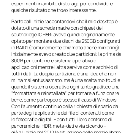
esperimenti in ambito di storage per condividere
qualche risultato che trovo interessante.
Parto dall’inizio raccontandovi che il mio desktop è
dotato di una scheda madre con chipset del
southbridge
ICH8R: avevo quindi originariamente
optato per montare due dischi da 250GB configurati
in RAID1 (comunemente chiamato anche
mirroring
).
Inizialmente avevo creato due partizioni: la prima da
80GB per contenere sistema operativo e
applicazioni mentre l’altra serviva come archivio di
tutti i dati. La doppia partizione è una idea che non
mi ha mai entusiasmato, ma è una scelta molto utile
quando il sistema operativo ogni tanto gradisce una
“formattata e reinstallata” per tornare a funzionare
bene, come purtroppo è spesso il caso di Windows.
Con l’aumento continuo della richiesta di spazio da
parte degli applicativi e dei file di contenuti come
le fotografie digitali – con tutti il loro contorno di
panoramiche, HDR, meta-dati e via dicendo –
già all’inizio del 2012 la situazione dello spazio libero