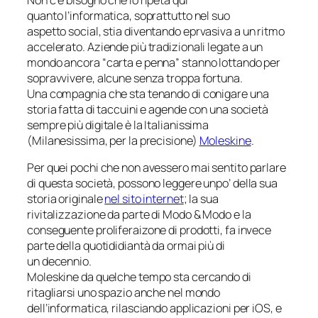
quanto l’informatica, soprattutto nel suo
aspetto
social
, stia diventando eprvasiva a un ritmo
accelerato. Aziende più tradizionali legate a un
mondo ancora “carta e penna” stanno lottando per
sopravvivere, alcune senza troppa fortuna.
Una compagnia che sta tenando di conigare una
storia fatta di taccuini e agende con una società
sempre più digitale è la Italianissima
(Milanesissima, per la precisione)
Moleskine
.
Per quei pochi che non avessero mai sentito parlare
di questa società, possono leggere unpo’ della sua
storia originale
nel sito internet
; la sua
rivitalizzazione da parte di Modo & Modo e la
conseguente proliferaizone di prodotti, fa invece
parte della quotididiantà da ormai più di
un decennio.
Moleskine da quelche tempo sta cercando di
ritagliarsi uno spazio anche nel mondo
dell’informatica, rilasciando applicazioni per iOS, e