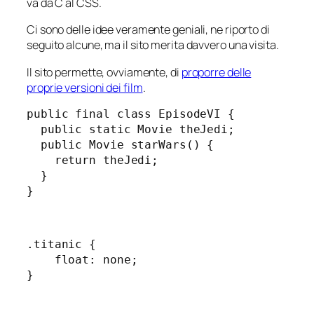
va da C al CSS.
Ci sono delle idee veramente geniali, ne riporto di
seguito alcune, ma il sito merita davvero una visita.
Il sito permette, ovviamente, di
proporre delle
proprie versioni dei film
.
public final class EpisodeVI {

  public static Movie theJedi;

  public Movie starWars() {

    return theJedi;

  }

}
.titanic {

    float: none;

}