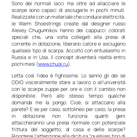
Sono dei normali lacci ma oltre ad allacciare le
scarpe sono capaci di asciugarle in pochi minuti.
Realizzate con un materiale che conduce elettricità.
le Warm Shoestrings create dal designer russo
Alexey Chugunnikov hanno dei cappucci colorati
speciali che, una volta collegati alla presa di
corrente in dotazione, liberano calore e asciugano
qualsiasi tipo di scarpa. Accolto con entusiasmo in
Russia e in Usa, il concept diventerà realtà entro
pochi mesi (
www.chugi.ru
).
Letta così l’idea è fighissima. Lo sanno gli dei se
ODIO visceralmente stare a lavoro o all’università
con le scarpe zuppe per ore e con il cambio non
disponibile. Però allo stesso tempo qualche
domanda me la pongo. Cioè, si attaccano alla
parete? E se per caso, sottolineo per caso, la presa
in dotazione non funziona quanti geni
attaccheranno una presa normale con potenziale
frittura del soggetto, di casa e delle scarpe?
Riporterei l’attenzione alla dicitura “qualsiasi tipo di