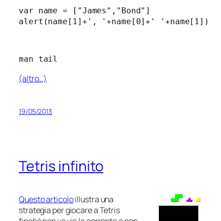
var name = ["James","Bond"]

alert(name[1]+', '+name[0]+' '+name[1])
man tail
(altro…)
19/05/2013
Tetris infinito
Questo articolo
illustra una
strategia per giocare a Tetris