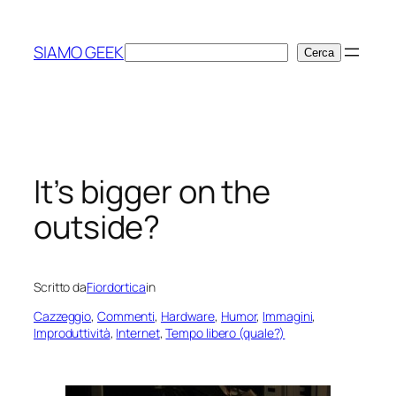
Vai
al
SIAMO GEEK
Cerca
Cerca
contenuto
It’s bigger on the
outside?
Scritto da
Fiordortica
in
Cazzeggio
, 
Commenti
, 
Hardware
, 
Humor
, 
Immagini
, 
Improduttività
, 
Internet
, 
Tempo libero (quale?)