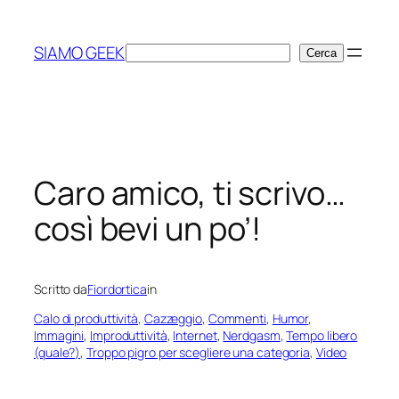
Vai
al
SIAMO GEEK
Cerca
Cerca
contenuto
Caro amico, ti scrivo…
così bevi un po’!
Scritto da
Fiordortica
in
Calo di produttività
, 
Cazzeggio
, 
Commenti
, 
Humor
, 
Immagini
, 
Improduttività
, 
Internet
, 
Nerdgasm
, 
Tempo libero
(quale?)
, 
Troppo pigro per scegliere una categoria
, 
Video