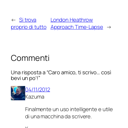
←
Si trova
London Heathrow
proprio di tutto
Approach Time-Lapse
→
Commenti
Una risposta a “Caro amico, ti scrivo… così
bevi un po’!”
04/11/2012
Kazuma
Finalmente un uso intelligente e utile
di una macchina da scrivere.