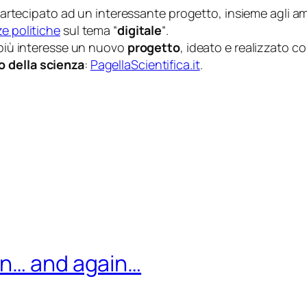
o partecipato ad un interessante progetto, insieme agli a
ze politiche
sul tema “
digitale
“.
a più interesse un nuovo
progetto
, ideato e realizzato c
o della scienza
:
PagellaScientifica.it
.
in… and again…