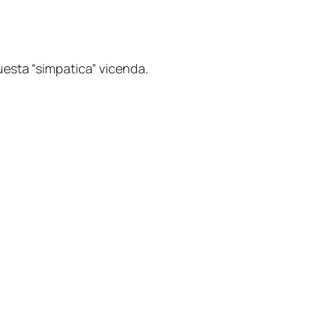
uesta “
simpatica
” vicenda.