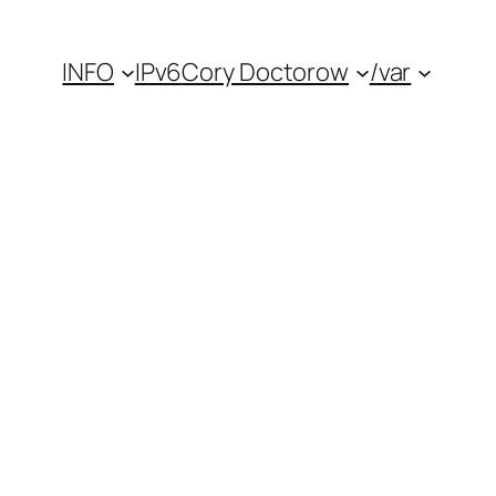
INFO
IPv6
Cory Doctorow
/var