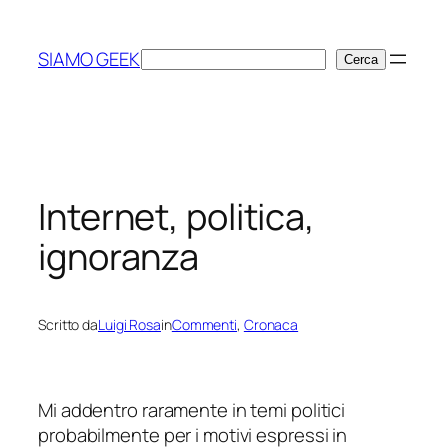
Vai
al
SIAMO GEEK
Cerca
Cerca
contenuto
Internet, politica,
ignoranza
Scritto da
Luigi Rosa
in
Commenti
, 
Cronaca
Mi addentro raramente in temi politici
probabilmente per i motivi espressi in