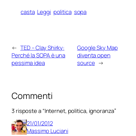
casta
Leggi
politica
sopa
←
TED – Clay Shirky:
Google Sky Map
Perché la SOPA è una
diventa open
pessima idea
source
→
Commenti
3 risposte a “Internet, politica, ignoranza”
21/01/2012
Massimo Luciani