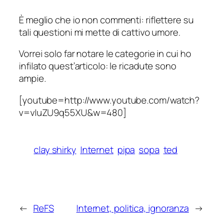
È meglio che io non commenti: riflettere su
tali questioni mi mette di cattivo umore.
Vorrei solo far notare le categorie in cui ho
infilato quest’articolo: le ricadute sono
ampie.
[youtube=http://www.youtube.com/watch?
v=vIuZU9q55XU&w=480]
clay shirky
Internet
pipa
sopa
ted
←
ReFS
Internet, politica, ignoranza
→