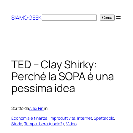
Vai
al
SIAMO GEEK
Cerca
Cerca
contenuto
TED – Clay Shirky:
Perché la SOPA è una
pessima idea
Scritto da
Alex Pini
in
Economia e finanza
, 
Improduttività
, 
Internet
, 
Spettacolo
, 
Storia
, 
Tempo libero (quale?)
, 
Video