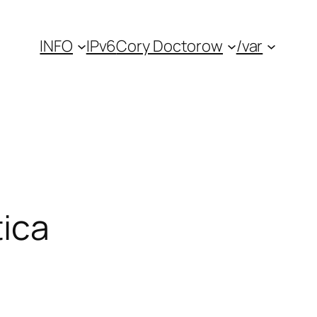
INFO
IPv6
Cory Doctorow
/var
tica