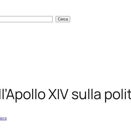
Cerca
Cerca
’Apollo XIV sulla poli
iera