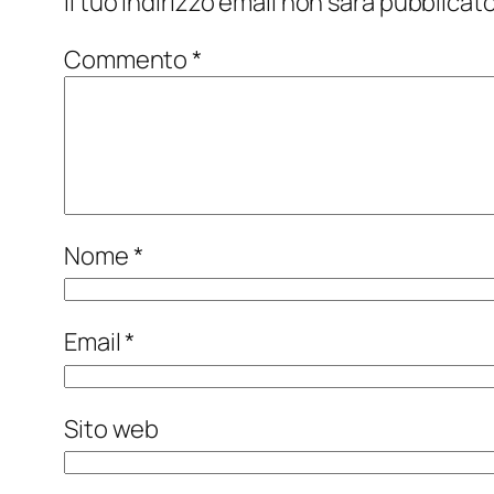
Il tuo indirizzo email non sarà pubblicato
Commento
*
Nome
*
Email
*
Sito web