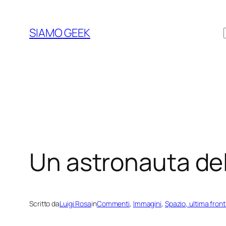
Vai
al
SIAMO GEEK
contenuto
Un astronauta dell
Scritto da
Luigi Rosa
in
Commenti
, 
Immagini
, 
Spazio, ultima front