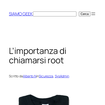
Vai
al
SIAMO GEEK
Cerca
Cerca
contenuto
L’importanza di
chiamarsi root
Scritto da
Alberto N
in
Sicurezza
, 
SysAdmin