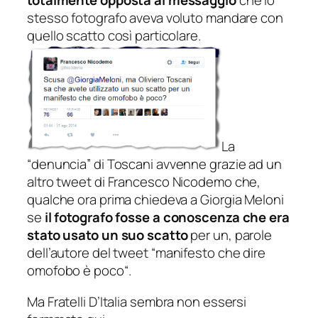
totalmente opposta al messaggio
che lo
stesso fotografo aveva voluto mandare con
quello scatto così particolare.
La
“
denuncia
” di Toscani avvenne grazie ad un
altro tweet di
Francesco Nicodemo
che,
qualche ora prima chiedeva a
Giorgia Meloni
se
il fotografo fosse a conoscenza che era
stato usato un suo scatto
per un, parole
dell’autore del tweet “
manifesto che dire
omofobo è poco
“.
Ma
Fratelli D’Italia
sembra non essersi