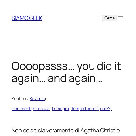
Vai
al
SIAMO GEEK
Cerca
Cerca
contenuto
Oooopssss… you did it
again… and again…
Scritto da
Kazuma
in
Commenti
, 
Cronaca
, 
Immagini
, 
Tempo libero (quale?)
Non so se sia veramente di
Agatha Christie