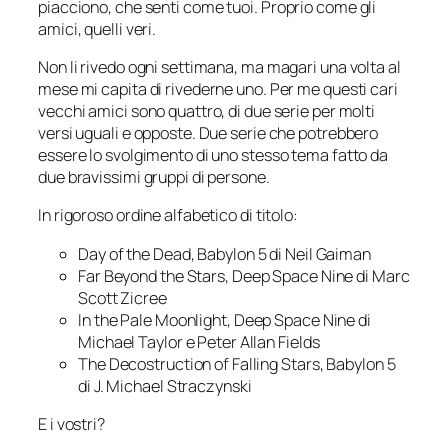
piacciono, che senti come
tuoi
. Proprio come gli
amici, quelli veri.
Non li rivedo ogni settimana, ma magari una volta al
mese mi capita di rivederne uno. Per me questi cari
vecchi amici sono quattro, di due serie per molti
versi uguali e opposte. Due serie che potrebbero
essere lo svolgimento di uno stesso tema fatto da
due bravissimi gruppi di persone.
In rigoroso ordine alfabetico di titolo:
Day of the Dead
,
Babylon 5
di Neil Gaiman
Far Beyond the Stars
,
Deep Space Nine
di Marc
Scott Zicree
In the Pale Moonlight
,
Deep Space Nine
di
Michael Taylor e Peter Allan Fields
The Decostruction of Falling Stars
,
Babylon 5
di J. Michael Straczynski
E i vostri?