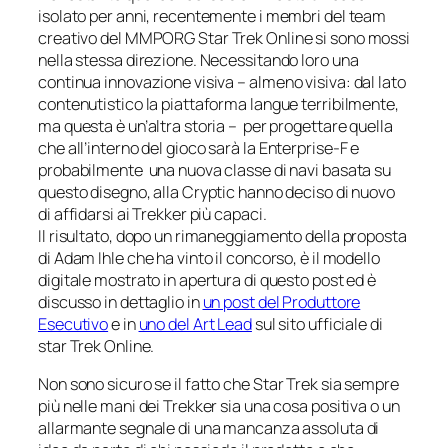
isolato per anni, recentemente i membri del team
creativo del MMPORG
Star Trek Online
si sono mossi
nella stessa direzione. Necessitando loro una
continua innovazione visiva –
almeno
visiva: dal lato
contenutistico la piattaforma langue terribilmente,
ma questa è un’altra storia – per progettare quella
che all’interno del gioco sarà la
Enterprise-F
e
probabilmente una nuova classe di navi basata su
questo disegno, alla Cryptic hanno deciso di nuovo
di affidarsi ai Trekker più capaci.
Il risultato, dopo un rimaneggiamento della proposta
di Adam Ihle che ha vinto il concorso, è il modello
digitale mostrato in apertura di questo post ed è
discusso in dettaglio in
un post del Produttore
Esecutivo
e in
uno del Art Lead
sul sito ufficiale di
star Trek Online
.
Non sono sicuro se il fatto che
Star Trek
sia sempre
più nelle mani dei Trekker sia una cosa positiva o un
allarmante segnale di una mancanza assoluta di