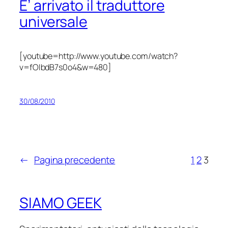
E’ arrivato il traduttore
universale
[youtube=http://www.youtube.com/watch?
v=fOIbdB7s0o4&w=480]
30/08/2010
←
Pagina precedente
1
2
3
SIAMO GEEK