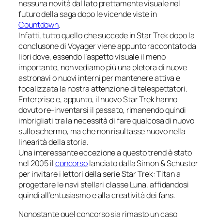
nessuna novità dal lato prettamente visuale nel
futuro della saga dopo le vicende viste in
Countdown
.
Infatti, tutto quello che succede in Star Trek dopo la
conclusone di
Voyager
viene appunto raccontato da
libri dove, essendo l’aspetto visuale il meno
importante, non vediamo più una pletora di nuove
astronavi o nuovi interni per mantenere attiva e
focalizzata la nostra attenzione di telespettatori.
Enterprise
e, appunto, il nuovo
Star Trek
hanno
dovuto re-inventarsi il passato, rimanendo quindi
imbrigliati tra la necessità di fare qualcosa di nuovo
sullo schermo, ma che non risultasse nuovo nella
linearità della storia.
Una interessante eccezione a questo trend è stato
nel 2005 il
concorso
lanciato dalla
Simon & Schuster
per invitare i lettori della serie
Star Trek: Titan
a
progettare le navi stellari classe
Luna
, affidandosi
quindi all’entusiasmo e alla creatività dei fans.
Nonostante quel concorso sia rimasto un caso