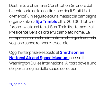
Destinato a chiamarsi
Constitution
(in onore del
bicentenario della costituzione degli Stati Uniti
d’America), in seguito ad una massiccia campagna
organizzata da
Bjo Trimble
oltre 200.000 lettere
furono inviate dai fan di Star Trek direttamente al
Presidente Gerald Ford e fu cambiato nome.
La
campagna ha anche dimostrato che i geek quando
vogliono sanno rompere le scatole
.
Oggi l’
Enterprise
è esposto al
Smithsonian
National Air and Space Museum
presso il
Washington Dulles International Airport dove è uno
dei pezzi pregiati della space collection.
17/09/2010