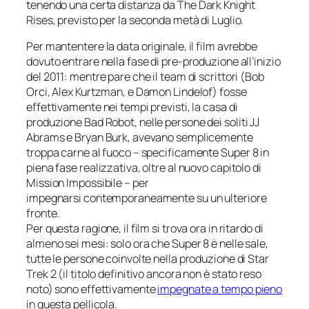
tenendo una certa distanza da
The Dark Knight
Rises
, previsto per la seconda metà di Luglio.
Per mantentere la data originale, il film avrebbe
dovuto entrare nella fase di pre-produzione all’inizio
del 2011: mentre pare che il team di scrittori (Bob
Orci, Alex Kurtzman, e Damon Lindelof) fosse
effettivamente nei tempi previsti, la casa di
produzione
Bad Robot
, nelle persone dei soliti JJ
Abrams e Bryan Burk, avevano semplicemente
troppa carne al fuoco – specificamente
Super 8
in
piena fase realizzativa, oltre al nuovo capitolo di
Mission Impossibile
– per
impegnarsi contemporaneamente su un ulteriore
fronte.
Per questa ragione, il film si trova ora in ritardo di
almeno sei mesi: solo ora che
Super 8
è nelle sale,
tutte le persone coinvolte nella produzione di
Star
Trek 2
(il titolo definitivo ancora non è stato reso
noto) sono effettivamente
impegnate a tempo pieno
in questa pellicola.