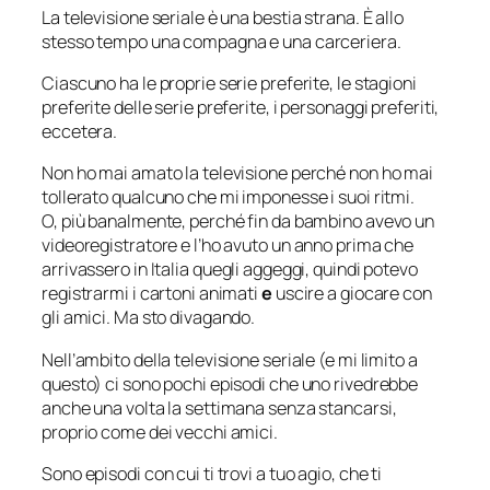
La televisione seriale è una bestia strana. È allo
stesso tempo una compagna e una carceriera.
Ciascuno ha le proprie serie preferite, le stagioni
preferite delle serie preferite, i personaggi preferiti,
eccetera.
Non ho mai amato la televisione perché non ho mai
tollerato qualcuno che mi imponesse i suoi ritmi.
O, più banalmente, perché fin da bambino avevo un
videoregistratore e l’ho avuto un anno prima che
arrivassero in Italia quegli aggeggi, quindi potevo
registrarmi i cartoni animati
e
uscire a giocare con
gli amici. Ma sto divagando.
Nell’ambito della televisione seriale (e mi limito a
questo) ci sono pochi episodi che uno rivedrebbe
anche una volta la settimana senza stancarsi,
proprio come dei vecchi amici.
Sono episodi con cui ti trovi a tuo agio, che ti