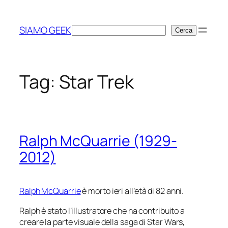
Vai
al
SIAMO GEEK
Cerca
Cerca
contenuto
Tag:
Star Trek
Ralph McQuarrie (1929-
2012)
Ralph McQuarrie
è morto ieri all’età di 82 anni.
Ralph è stato l’illustratore che ha contribuito a
creare la parte visuale della saga di
Star Wars
,