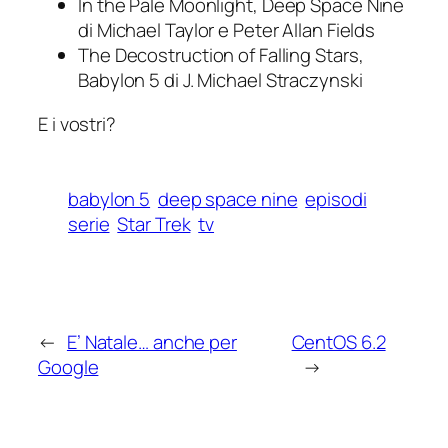
In the Pale Moonlight
,
Deep Space Nine
di Michael Taylor e Peter Allan Fields
The Decostruction of Falling Stars
,
Babylon 5
di J. Michael Straczynski
E i vostri?
babylon 5
deep space nine
episodi
serie
Star Trek
tv
←
E’ Natale… anche per
CentOS 6.2
Google
→