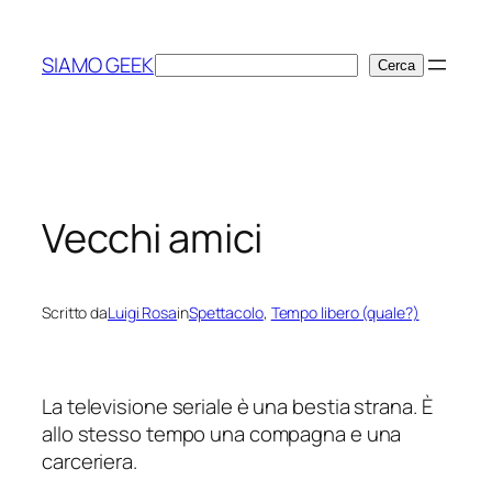
Vai
al
SIAMO GEEK
Cerca
Cerca
contenuto
Vecchi amici
Scritto da
Luigi Rosa
in
Spettacolo
, 
Tempo libero (quale?)
La televisione seriale è una bestia strana. È
allo stesso tempo una compagna e una
carceriera.