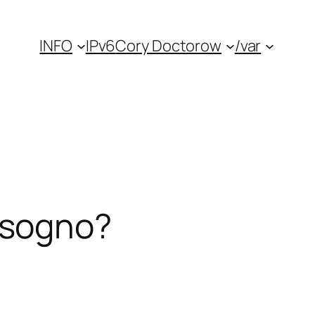
INFO
IPv6
Cory Doctorow
/var
isogno?