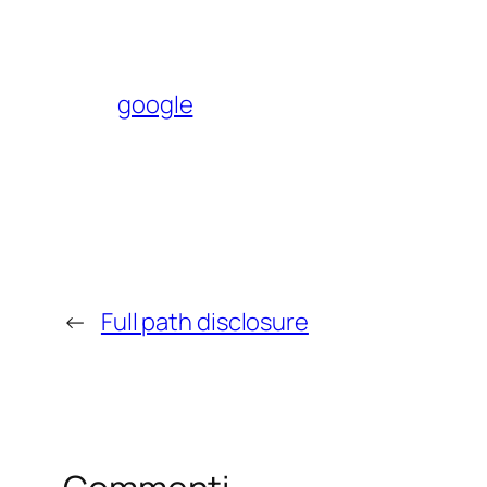
google
←
Full path disclosure