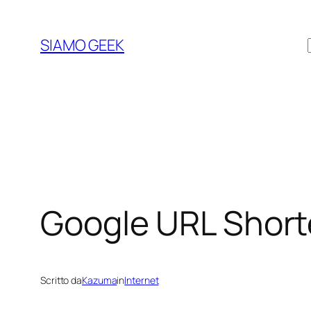
Vai
al
SIAMO GEEK
contenuto
Google URL Short
Scritto da
Kazuma
in
Internet