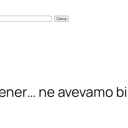
Cerca
Cerca
ener… ne avevamo b