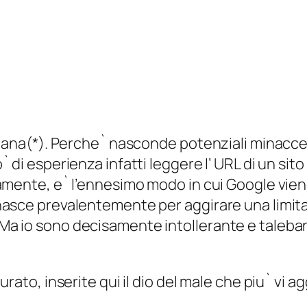
atana(*). Perche` nasconde potenziali minacce
 di esperienza infatti leggere l’ URL di un sit
amente, e` l’ennesimo modo in cui Google vien
asce prevalentemente per aggirare una limitaz
a io sono decisamente intollerante e talebano
rato, inserite qui il dio del male che piu` vi a