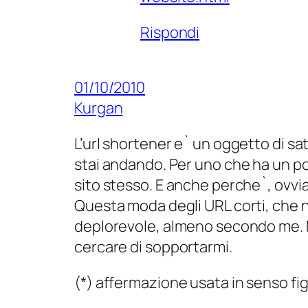
Rispondi
01/10/2010
Kurgan
L’url shortener e` un oggetto di s
stai andando. Per uno che ha un po`
sito stesso. E anche perche`, ovvi
Questa moda degli URL corti, che n
deplorevole, almeno secondo me. M
cercare di sopportarmi.
(*) affermazione usata in senso figu