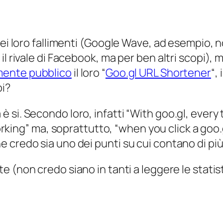
i loro fallimenti (
Google Wave, ad esempio, no
l rivale di Facebook, ma per ben altri scopi
), 
lmente pubblico
il loro “
Goo.gl URL Shortener
“,
pi?
si. Secondo loro, infatti “
With goo.gl, every 
orking
” ma, soprattutto, “when you click a goo
credo sia uno dei punti su cui contano di più p
te (
non credo siano in tanti a leggere le statis