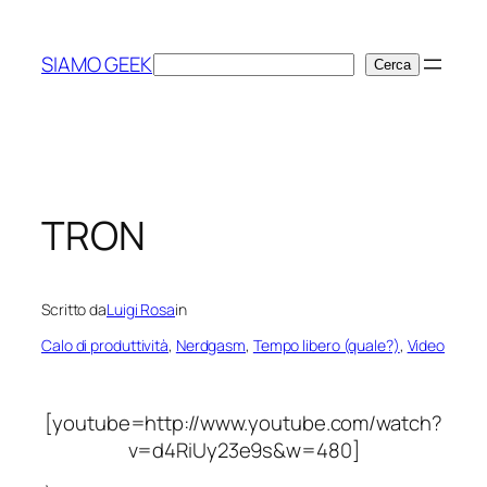
Vai
al
SIAMO GEEK
Cerca
Cerca
contenuto
TRON
Scritto da
Luigi Rosa
in
Calo di produttività
, 
Nerdgasm
, 
Tempo libero (quale?)
, 
Video
[youtube=http://www.youtube.com/watch?
v=d4RiUy23e9s&w=480]