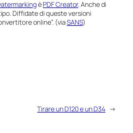
atermarking
è
PDF Creator
. Anche di
po. Diffidate di queste versioni
vertitore online”. (via
SANS
)
Tirare un D120 e un D34
→