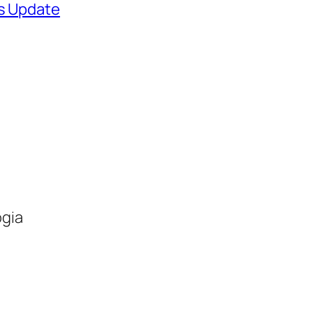
ws Update
ogia