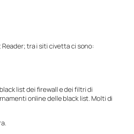
ader; tra i siti civetta ci sono:
k list dei firewall e dei filtri di
amenti online delle black list. Molti di
ra.