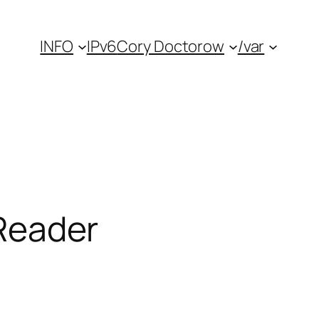
INFO
IPv6
Cory Doctorow
/var
 Reader