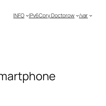
INFO
IPv6
Cory Doctorow
/var
 smartphone