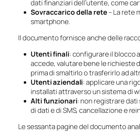
dati finanziari dell’utente, come car
Sovraccarico della rete
– La rete m
smartphone.
Il documento fornisce anche delle racco
Utenti finali
: configurare il blocco 
accede, valutare bene le richieste 
prima di smaltirlo o trasferirlo ad altr
Utenti aziendali
: applicare una rig
installati attraverso un sistema di
w
Alti funzionari
: non registrare dati
di dati e di SMS, cancellazione e re
Le sessanta pagine del documento analizza