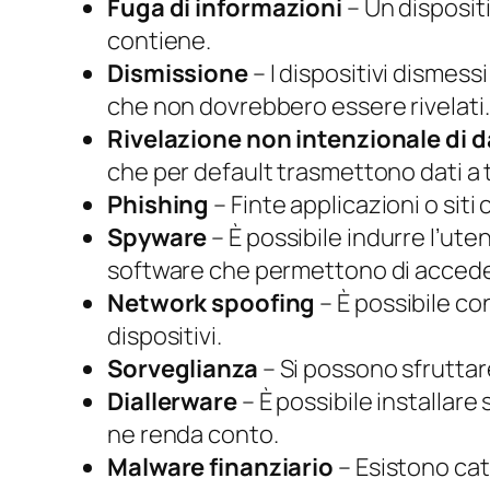
Fuga di informazioni
– Un disposit
contiene.
Dismissione
– I dispositivi dismess
che non dovrebbero essere rivelati.
Rivelazione non intenzionale di d
che per default trasmettono dati a 
Phishing
– Finte applicazioni o siti 
Spyware
– È possibile indurre l’uten
software che permettono di accedere
Network spoofing
– È possibile co
dispositivi.
Sorveglianza
– Si possono sfruttare
Diallerware
– È possibile installar
ne renda conto.
Malware finanziario
– Esistono cat