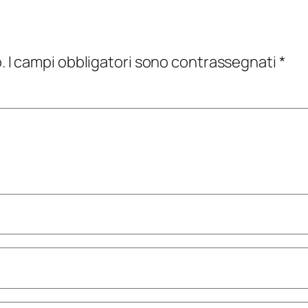
.
I campi obbligatori sono contrassegnati
*