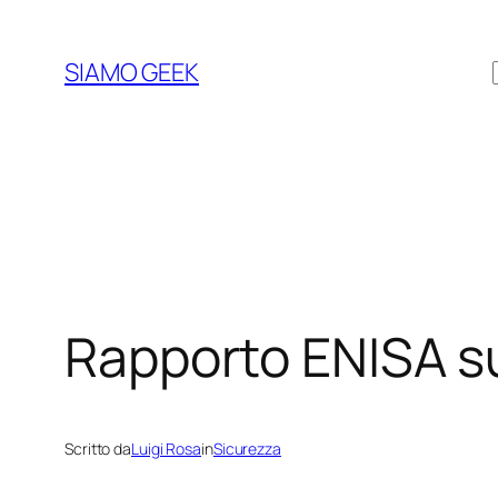
Vai
al
SIAMO GEEK
contenuto
Rapporto ENISA su
Scritto da
Luigi Rosa
in
Sicurezza