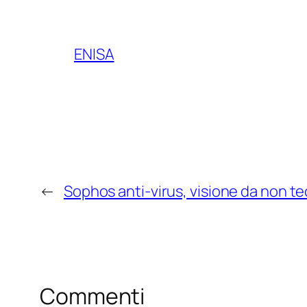
ENISA
←
Sophos anti-virus, visione da non t
Commenti