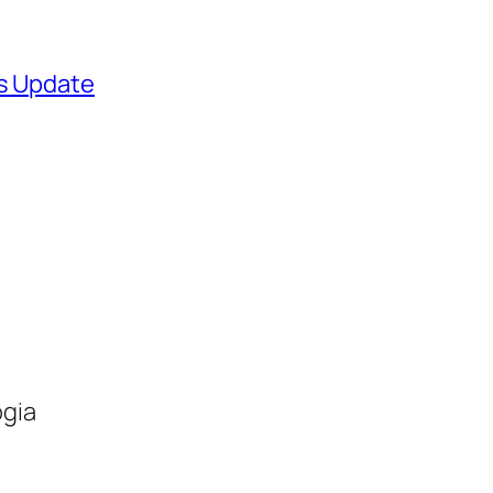
ws Update
ogia