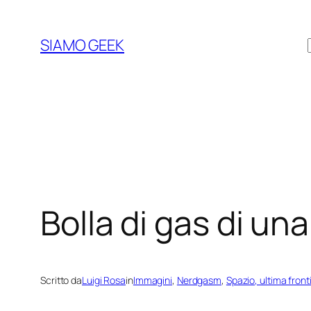
Vai
al
SIAMO GEEK
contenuto
Bolla di gas di u
Scritto da
Luigi Rosa
in
Immagini
, 
Nerdgasm
, 
Spazio, ultima front