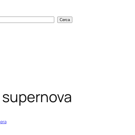
Cerca
Cerca
na supernova
iera