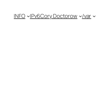
INFO
IPv6
Cory Doctorow
/var