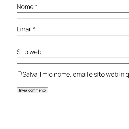
Nome
*
Email
*
Sito web
Salva il mio nome, email e sito web i