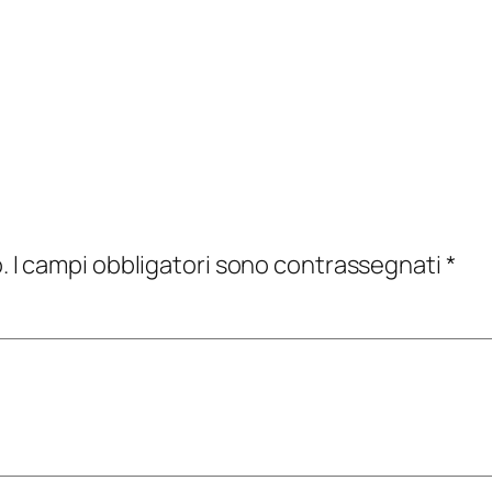
.
I campi obbligatori sono contrassegnati
*