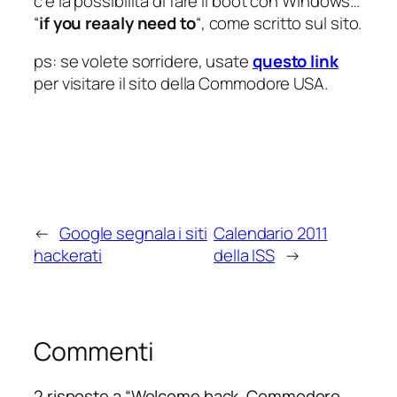
c’è la possibilità di fare il boot con Windows…
“
if you reaaly need to
“, come scritto sul sito.
ps: se volete sorridere, usate
questo link
per visitare il sito della Commodore USA.
Don’t
forget
that
the
new
Commodore
←
Google segnala i siti
Calendario 2011
64
hackerati
della ISS
→
is
a
fully
functional
Commenti
PC
compatible,
2 risposte a “Welcome back, Commodore