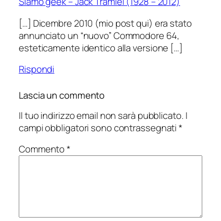
Siamo geek – Jack Tramiel (1928 – 2012)
to.
[…] Dicembre 2010 (mio post qui) era stato
annunciato un “nuovo” Commodore 64,
esteticamente identico alla versione […]
Rispondi
Lascia un commento
Il tuo indirizzo email non sarà pubblicato.
I
campi obbligatori sono contrassegnati
*
Commento
*