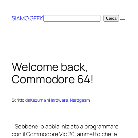
Vai
al
SIAMO GEEK
Cerca
Cerca
contenuto
Welcome back,
Commodore 64!
Scritto da
Kazuma
in
Hardware
, 
Nerdgasm
Sebbene io abbia iniziato a programmare
con il Commodore Vic 20, ammetto che le