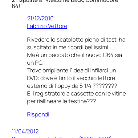
so
64!”
you
21/12/2010
can
Fabrizio Vettore
even
install
Rivedere lo scatolotto pieno di tasti ha
and
suscitato in me ricordi bellissimi.
use
Ma è un peccato che il nuovo C64 sia
the
un PC.
latest
Trovo orripilante l’idea di infilarci un
versions
DVD: dove è finito il vecchio lettore
of
esterno di floppy da 5 1/4 ????????
Windows
E il registratore a cassette con le vitine
if
per riallineare le testine???
you
really
Rispondi
feel
you
11/04/2012
need