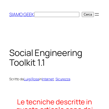
Vai
al
SIAMO GEEK
Cerca
Cerca
contenuto
Social Engineering
Toolkit 1.1
Scritto da
Luigi Rosa
in
Internet
, 
Sicurezza
Le tecniche descritte in