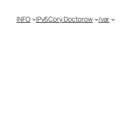
INFO
IPv6
Cory Doctorow
/var