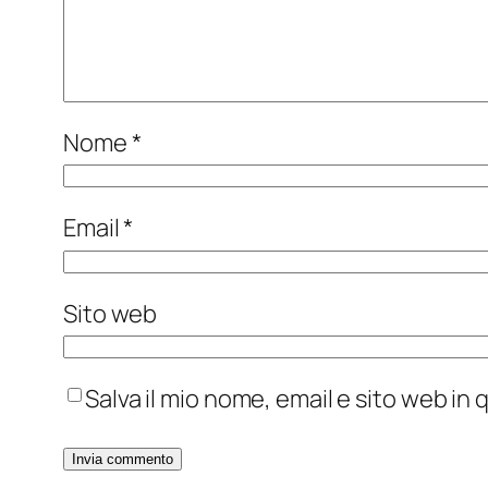
Nome
*
Email
*
Sito web
Salva il mio nome, email e sito web i