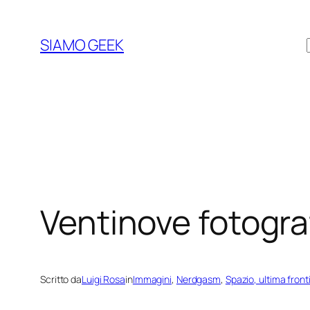
Vai
al
SIAMO GEEK
contenuto
Ventinove fotograf
Scritto da
Luigi Rosa
in
Immagini
, 
Nerdgasm
, 
Spazio, ultima front