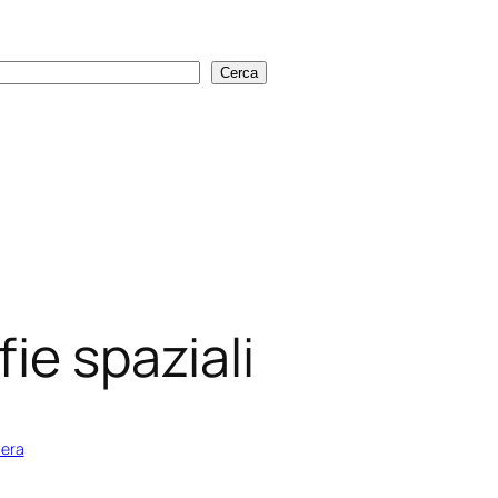
Cerca
Cerca
ie spaziali
iera