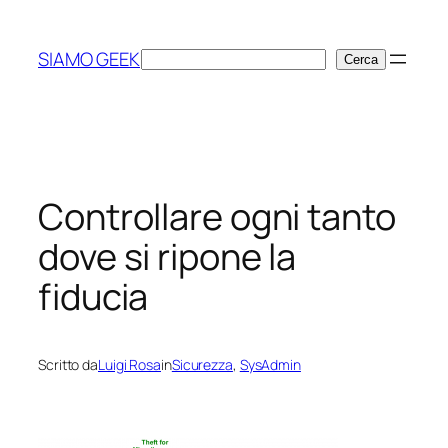
Vai
al
SIAMO GEEK
Cerca
Cerca
contenuto
Controllare ogni tanto
dove si ripone la
fiducia
Scritto da
Luigi Rosa
in
Sicurezza
, 
SysAdmin