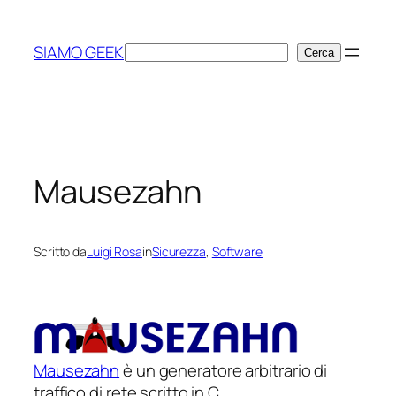
Vai
al
SIAMO GEEK
Cerca
Cerca
contenuto
Mausezahn
Scritto da
Luigi Rosa
in
Sicurezza
, 
Software
Mausezahn
è un generatore arbitrario di
traffico di rete scritto in C.