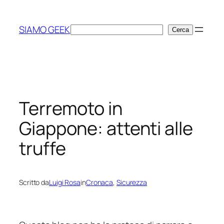
Vai
al
SIAMO GEEK
Cerca
Cerca
contenuto
Terremoto in
Giappone: attenti alle
truffe
Scritto da
Luigi Rosa
in
Cronaca
, 
Sicurezza