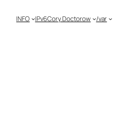
INFO
IPv6
Cory Doctorow
/var