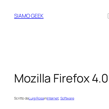
Vai
al
SIAMO GEEK
contenuto
Mozilla Firefox 4.0
Scritto da
Luigi Rosa
in
Internet
, 
Software