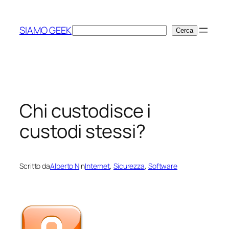
Vai
al
SIAMO GEEK
Cerca
Cerca
contenuto
Chi custodisce i
custodi stessi?
Scritto da
Alberto N
in
Internet
, 
Sicurezza
, 
Software