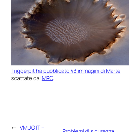
Triggerpit ha pubblicato 43 immagini di Marte
scattate dal
MRO
.
←
VMUG IT –
Problemi di sicurezza