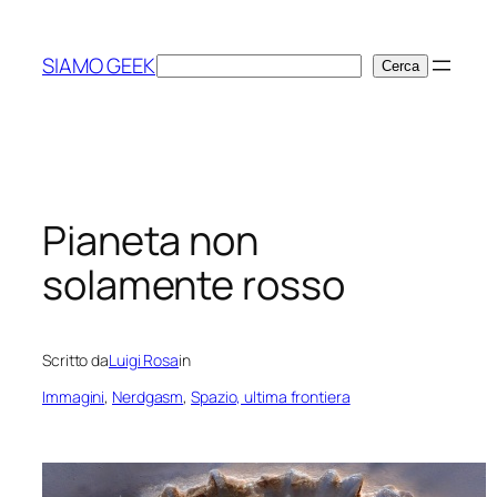
Vai
al
SIAMO GEEK
Cerca
Cerca
contenuto
Pianeta non
solamente rosso
Scritto da
Luigi Rosa
in
Immagini
, 
Nerdgasm
, 
Spazio, ultima frontiera