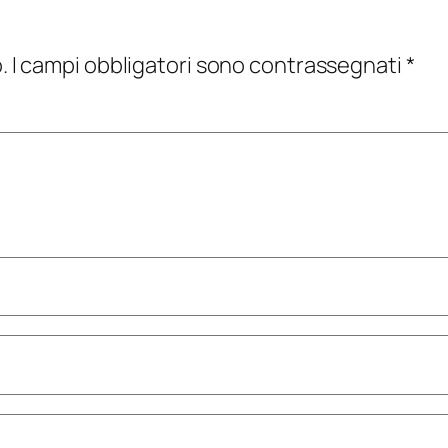
.
I campi obbligatori sono contrassegnati
*