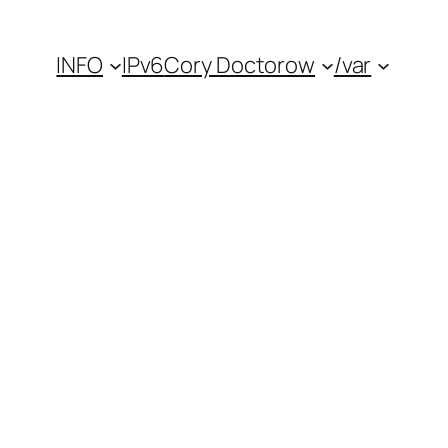
INFO
IPv6
Cory Doctorow
/var