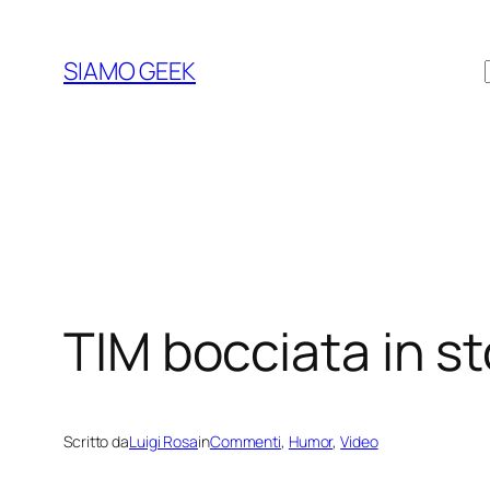
Vai
al
SIAMO GEEK
contenuto
TIM bocciata in st
Scritto da
Luigi Rosa
in
Commenti
, 
Humor
, 
Video