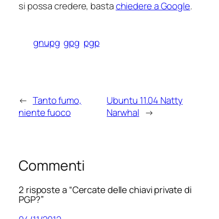
si possa credere, basta
chiedere a Google
.
gnupg
gpg
pgp
←
Tanto fumo,
Ubuntu 11.04 Natty
niente fuoco
Narwhal
→
Commenti
2 risposte a “Cercate delle chiavi private di
PGP?”