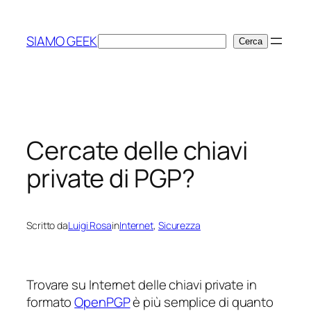
Vai
al
SIAMO GEEK
Cerca
Cerca
contenuto
Cercate delle chiavi
private di PGP?
Scritto da
Luigi Rosa
in
Internet
, 
Sicurezza
Trovare su Internet delle chiavi private in
formato
OpenPGP
è più semplice di quanto