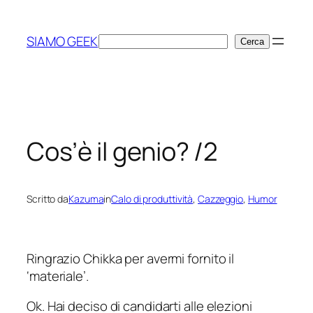
Vai
al
SIAMO GEEK
Cerca
Cerca
contenuto
Cos’è il genio? /2
Scritto da
Kazuma
in
Calo di produttività
, 
Cazzeggio
, 
Humor
Ringrazio Chikka per avermi fornito il
‘materiale’.
Ok. Hai deciso di candidarti alle elezioni