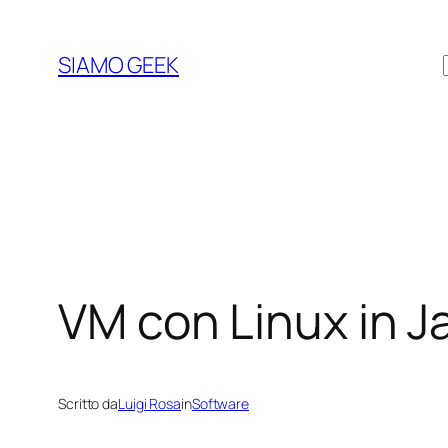
Vai
al
SIAMO GEEK
contenuto
VM con Linux in J
Scritto da
Luigi Rosa
in
Software