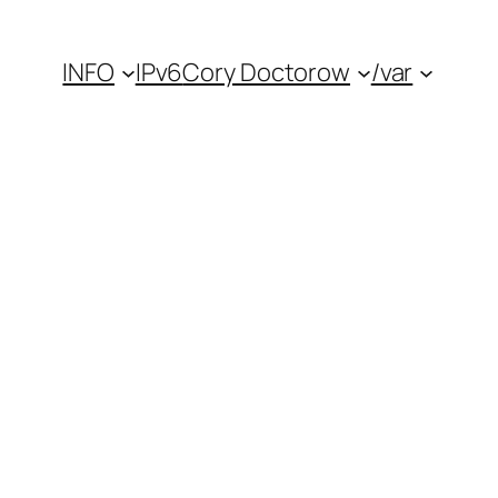
INFO
IPv6
Cory Doctorow
/var