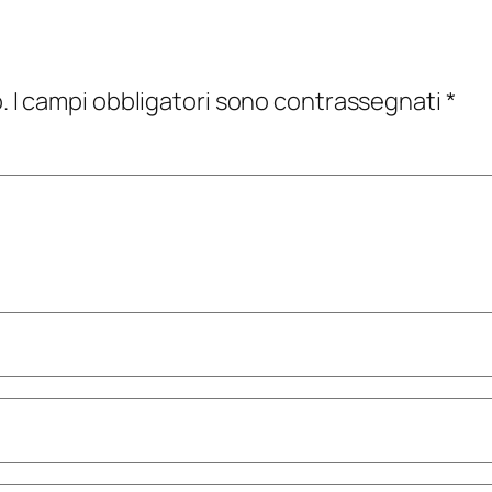
.
I campi obbligatori sono contrassegnati
*