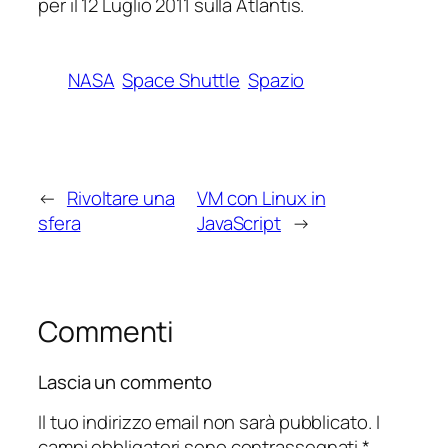
per il 12 Luglio 2011 sulla
Atlantis
.
NASA
Space Shuttle
Spazio
←
Rivoltare una
VM con Linux in
sfera
JavaScript
→
Commenti
Lascia un commento
Il tuo indirizzo email non sarà pubblicato.
I
campi obbligatori sono contrassegnati
*