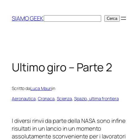
Vai
al
SIAMO GEEK
Cerca
Cerca
contenuto
Ultimo giro – Parte 2
Scritto da
Luca Mauri
in
Aeronautica
, 
Cronaca
, 
Scienza
, 
Spazio, ultima frontiera
I diversi rinvii da parte della NASA sono infine
risultati in un lancio in un momento
assolutamente sconveniente per i lavoratori