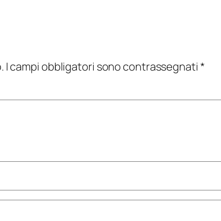
.
I campi obbligatori sono contrassegnati
*