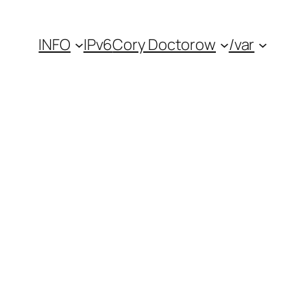
INFO
IPv6
Cory Doctorow
/var