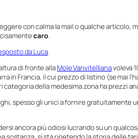
sti leggere con calma la mail o qualche articolo
decisamente
caro
.
esposto da Luca
.
ltura di fronte alla
Mole Vanvitelliana
voleva 1
rra in Francia, il cui prezzo di listino (se mai
pari categoria della medesima zona ha prezzi an
berghi, spesso gli unici a fornire gratuitamen
ndersi ancora più odiosi lucrando su un qualco
a sostanza, si sta ripetendo la storia delle tar