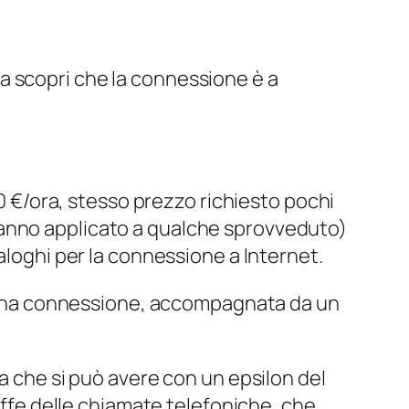
, ma scopri che la connessione è a
0 €/ora, stesso prezzo richiesto pochi
 l’hanno applicato a qualche sprovveduto)
aloghi per la connessione a Internet.
te una connessione, accompagnata da un
sa che si può avere con un
epsilon
del
iffe delle chiamate telefoniche, che,