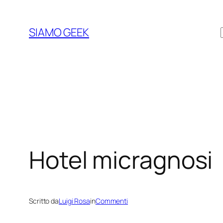
Vai
al
SIAMO GEEK
contenuto
Hotel micragnosi
Scritto da
Luigi Rosa
in
Commenti