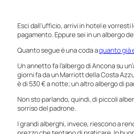
Esci dall’ufficio, arrivi in hotel e vorre
pagamento. Eppure sei in un albergo 
Quanto segue è una coda a
quanto già 
Un annetto fa l’albergo di Ancona su un’a
giorni fa da un Marriott della Costa Azzu
è di 530 € a notte; un altro albergo di 
Non sto parlando, quindi, di piccoli al
sorriso del padrone.
I grandi alberghi, invece, riescono a re
prezzo che tentano di praticare. In buon