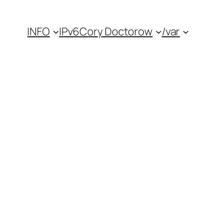
INFO
IPv6
Cory Doctorow
/var