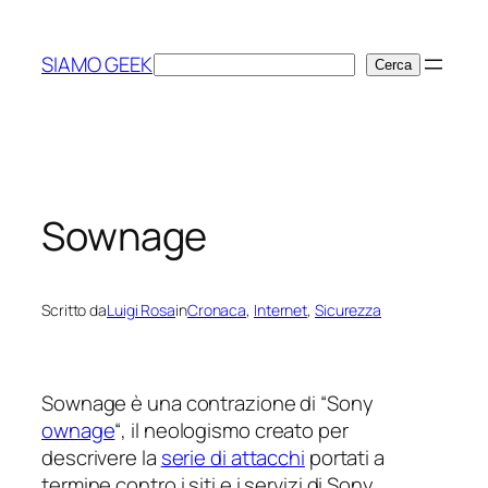
Vai
al
SIAMO GEEK
Cerca
Cerca
contenuto
Sownage
Scritto da
Luigi Rosa
in
Cronaca
, 
Internet
, 
Sicurezza
Sownage è una contrazione di “Sony
ownage
“, il neologismo creato per
descrivere la
serie di attacchi
portati a
termine contro i siti e i servizi di Sony.