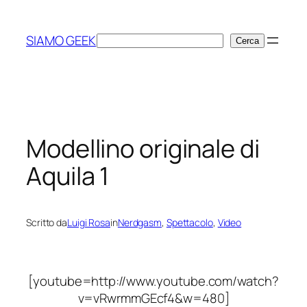
Vai
al
SIAMO GEEK
Cerca
Cerca
contenuto
Modellino originale di
Aquila 1
Scritto da
Luigi Rosa
in
Nerdgasm
, 
Spettacolo
, 
Video
[youtube=http://www.youtube.com/watch?
v=vRwrmmGEcf4&w=480]