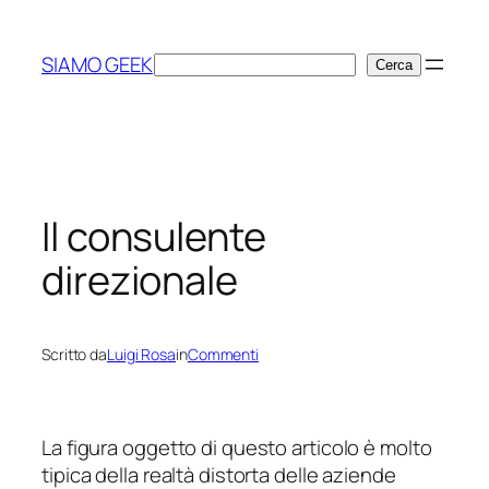
Vai
al
SIAMO GEEK
Cerca
Cerca
contenuto
Il consulente
direzionale
Scritto da
Luigi Rosa
in
Commenti
La figura oggetto di questo articolo è molto
tipica della realtà distorta delle aziende