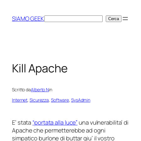
Vai
al
SIAMO GEEK
Cerca
Cerca
contenuto
Kill Apache
Scritto da
Alberto N
in
Internet
, 
Sicurezza
, 
Software
, 
SysAdmin
E’ stata
“portata alla luce”
una vulnerabilita’ di
Apache che permetterebbe ad ogni
simpatico burlone di buttar giu’ il vostro