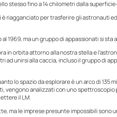
 stesso fino a 14 chilometri dalla superficie d
i è riagganciato per trasferire gli astronauti e
 al 1969, ma un gruppo di appassionati si sta 
ora in orbita attorno alla nostra stella e l’as
ri ad unirsi alla caccia, incluso il gruppo di app
anto lo spazio da esplorare è un arco di 135 mili
ati, vengono analizzati con uno spettroscopio p
ettere il LM.
otte, ma le imprese presunte impossibili sono u