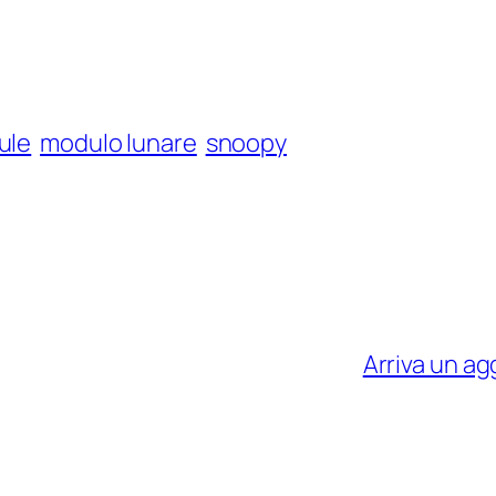
ule
modulo lunare
snoopy
Arriva un a