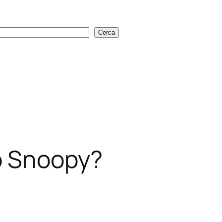
Cerca
Cerca
o Snoopy?