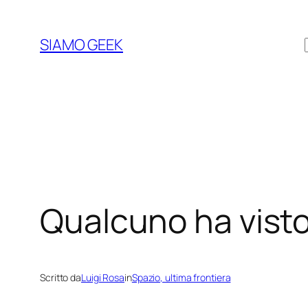
Vai
al
SIAMO GEEK
contenuto
Qualcuno ha vist
Scritto da
Luigi Rosa
in
Spazio, ultima frontiera