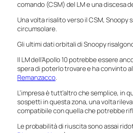
comando (CSM) del LM e una discesa dello
Una volta risalito verso il CSM,
Snoopy
s
circumsolare.
Gli ultimi dati orbitali di
Snoopy
risalgono
Il LM dell’Apollo 10 potrebbe essere anc
spera di poterlo trovare e ha convinto alt
Remanzacco
.
L’impresa è tutt’altro che semplice, in qu
sospetti in questa zona, una volta rilev
compatibile con quella che potrebbe rifl
Le probabilità di riuscita sono assai rid