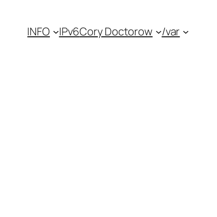
INFO
IPv6
Cory Doctorow
/var