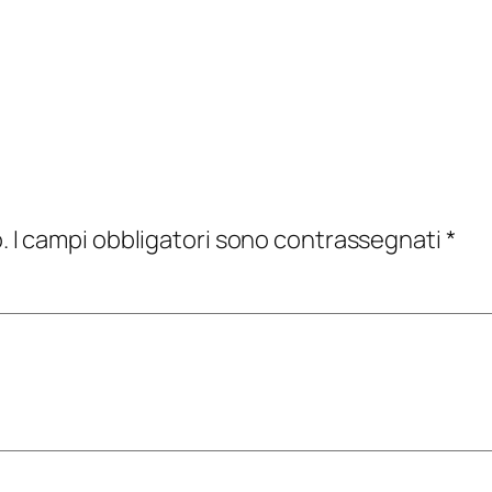
.
I campi obbligatori sono contrassegnati
*