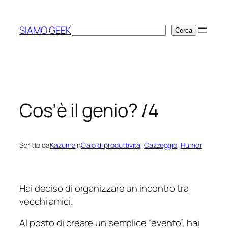
Vai
al
SIAMO GEEK
Cerca
Cerca
contenuto
Cos’è il genio? /4
Scritto da
Kazuma
in
Calo di produttività
, 
Cazzeggio
, 
Humor
Hai deciso di organizzare un incontro tra
vecchi amici.
Al posto di creare un semplice “evento”, hai