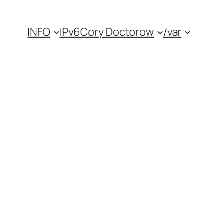
INFO
IPv6
Cory Doctorow
/var