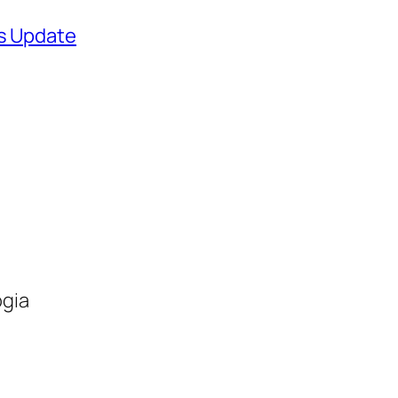
ws Update
ogia