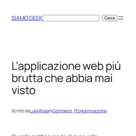
Vai
al
SIAMO GEEK
Cerca
Cerca
contenuto
L’applicazione web più
brutta che abbia mai
visto
Scritto da
Luigi Rosa
in
Commenti
, 
Programmazione