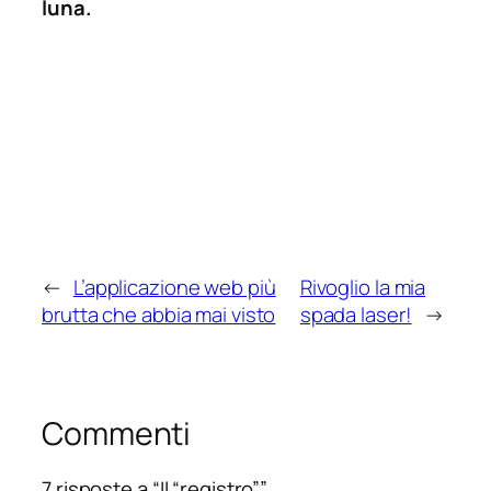
luna.
←
L’applicazione web più
Rivoglio la mia
brutta che abbia mai visto
spada laser!
→
Commenti
7 risposte a “Il “registro””