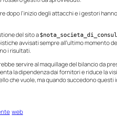
re dopo l’inizio degli attacchi e i gestori han
tione del sito a
$nota_societa_di_consu
istiche avvisati sempre all’ultimo momento del
 i risultati.
bbe servire al maquillage del bilancio da pres
 la dipendenza dai fornitori e riduce la visibili
llo che vuole, ma quando succedono questi inci
ente
web