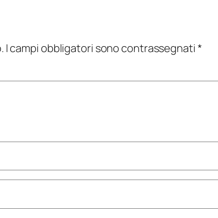
.
I campi obbligatori sono contrassegnati
*