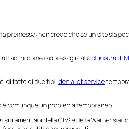
ia premessa: non credo che se un sito sia po
 attacchi come rappresaglia alla
chiusura di M
 di fatto di due tipi:
denial of service
tempora
.
o ed è comunque un problema temporaneo.
che i siti americani della CBS e della Warner si
fossero gestiti da sprovveduti.