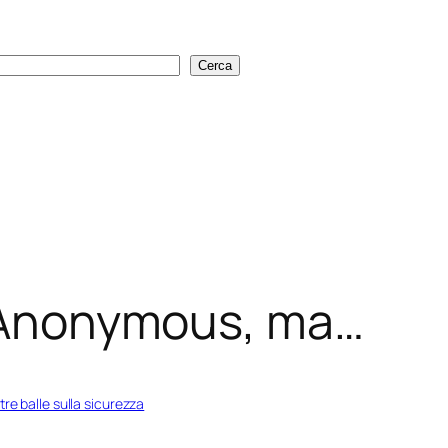
Cerca
Cerca
i Anonymous, ma…
stre balle sulla sicurezza