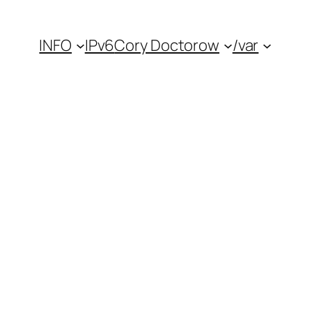
INFO
IPv6
Cory Doctorow
/var