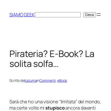
Vai
al
SIAMO GEEK
Cerca
Cerca
contenuto
Pirateria? E-Book? La
solita solfa…
Scritto da
Kazuma
in
Commenti
, 
eBook
Sarà che ho una visione “
limitata
” del mondo,
ma certe volte mi
stupisco
ancora davanti