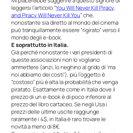
Mi piacerebbe suggerire a questo signore di
leggersi l’articolo “
You Will Never Kill Piracy,
and Piracy Will Never Kill You
” che,
nonostante sia diretto al mondo del cinema
può tranquillamente essere “rigirato” verso il
mondo degli e-book.
E soprattutto in Italia.
Già perchè nonostante i vari presidenti di
queste associazioni non lo vogliano
ammettere (anzi, lo neghino al grido di ‘
ma
noi abbiamo dei costi
‘), più l’oggetto è
“costoso” più è alta la probabilità che venga
piratato. Esattamente come in Italia dove il
prezzo di un e-book è di poco inferiore al
prezzo del libro cartaceo. Se negli Usa i
prezzi delle ultime uscite raggiunge
raramente i 4$, in Italia è raro trovare le
novità a meno di 8€.