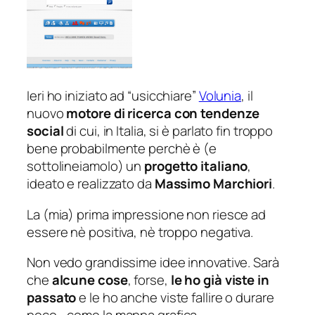
Ieri ho iniziato ad “
usicchiare
”
Volunia
, il
nuovo
motore di ricerca con tendenze
social
di cui, in Italia, si è parlato fin troppo
bene probabilmente perchè è (
e
sottolineiamolo
) un
progetto italiano
,
ideato e realizzato da
Massimo Marchiori
.
La (
mia
) prima impressione non riesce ad
essere nè positiva, nè troppo negativa.
Non vedo grandissime idee innovative. Sarà
che
alcune cose
, forse,
le ho già viste in
passato
e le ho anche viste fallire o durare