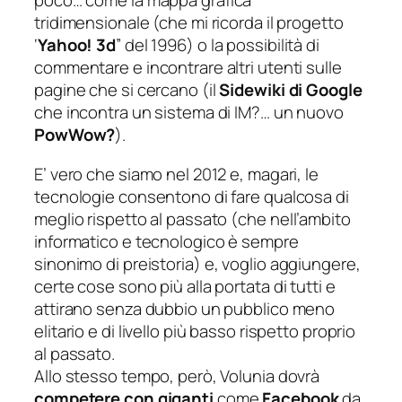
poco…
come la mappa grafica
tridimensionale (che mi ricorda il progetto
‘
Yahoo! 3d
” del 1996) o la possibilità di
commentare e incontrare altri utenti sulle
pagine che si cercano (il
Sidewiki di Google
che incontra un sistema di IM?… un nuovo
PowWow?
).
E’ vero che siamo nel 2012 e, magari, le
tecnologie consentono di fare qualcosa di
meglio rispetto al passato (
che nell’ambito
informatico e tecnologico è sempre
sinonimo di preistoria
) e, voglio aggiungere,
certe cose sono più alla portata di tutti e
attirano senza dubbio un pubblico meno
elitario e di livello più basso rispetto proprio
al passato.
Allo stesso tempo, però, Volunia dovrà
competere con giganti
come
Facebook
da