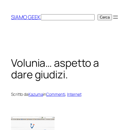
Vai
al
SIAMO GEEK
Cerca
Cerca
contenuto
Volunia… aspetto a
dare giudizi.
Scritto da
Kazuma
in
Commenti
, 
Internet